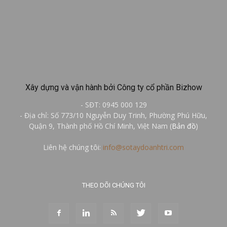
Xây dựng và vận hành bởi Công ty cổ phần Bizhow
- SĐT: 0945 000 129
- Địa chỉ: Số 773/10 Nguyễn Duy Trinh, Phường Phú Hữu,
Quận 9, Thành phố Hồ Chí Minh, Việt Nam (
Bản đồ
)
Liên hệ chúng tôi:
info@sotaydoanhtri.com
THEO DÕI CHÚNG TÔI