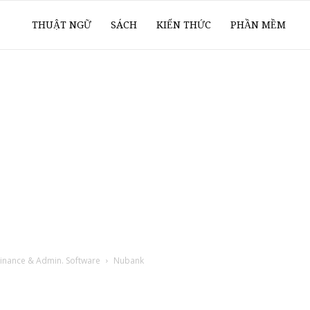
ổ
THUẬT NGỮ
SÁCH
KIẾN THỨC
PHẦN MỀM
ay
oanh
í
Finance & Admin. Software
Nubank