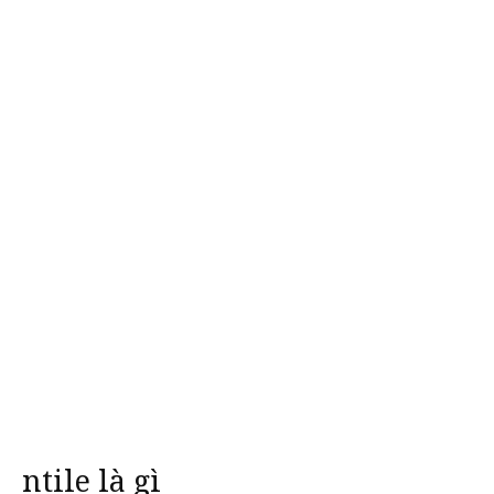
ntile là gì