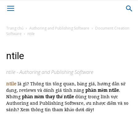
Trang chủ
Authoring and Publishing Software
Document Creation
Software
ntile
ntile
ntile - Authoring and Publishing Software
ntile
là gì? Thông tin tổng quan, bảng giá, hướng dẫn sử
dụng, reviews và đánh giá tính năng
phần mềm ntile
.
Những
phần mềm thay thế ntile
dùng trong lĩnh vực
Authoring and Publishing Software, ưu nhược điểm và so
sánh? Xem thông tin tham khảo dưới đây!