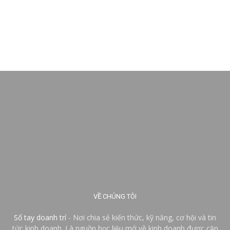
VỀ CHÚNG TÔI
Sổ tay doanh trí
- Nơi chia sẻ kiến thức, kỹ năng, cơ hội và tin
tức kinh doanh. Là nguồn học liệu mở về kinh doanh được cập