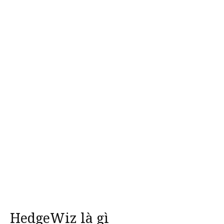
HedgeWiz là gì