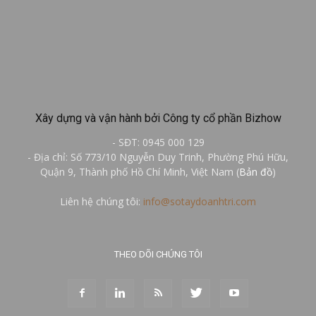
Xây dựng và vận hành bởi Công ty cổ phần Bizhow
- SĐT: 0945 000 129
- Địa chỉ: Số 773/10 Nguyễn Duy Trinh, Phường Phú Hữu,
Quận 9, Thành phố Hồ Chí Minh, Việt Nam (
Bản đồ
)
Liên hệ chúng tôi:
info@sotaydoanhtri.com
THEO DÕI CHÚNG TÔI