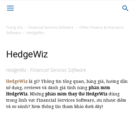
Trang chủ
Financial Services Software
Other Finance & Insurance
Software
HedgeWiz
HedgeWiz
HedgeWiz - Financial Services Software
HedgeWiz
là gì? Thông tin tổng quan, bảng giá, hướng dẫn
sử dụng, reviews và đánh giá tính năng
phần mềm
HedgeWiz
. Những
phần mềm thay thế HedgeWiz
dùng
trong lĩnh vực Financial Services Software, ưu nhược điểm
và so sánh? Xem thông tin tham khảo dưới đây!