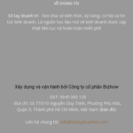
VỀ CHÚNG TÔI
Sổ tay doanh trí
- Nơi chia sẻ kiến thức, kỹ năng, cơ hội và tin
tức kinh doanh. Là nguồn học liệu mở về kinh doanh được cập
nhật liên tục và hoàn toàn miễn phí!
Xây dựng và vận hành bởi Công ty cổ phần Bizhow
- SĐT: 0945 000 129
- Địa chỉ: Số 773/10 Nguyễn Duy Trinh, Phường Phú Hữu,
Quận 9, Thành phố Hồ Chí Minh, Việt Nam (
Bản đồ
)
Liên hệ chúng tôi:
info@sotaydoanhtri.com