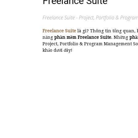
Freelance Suite
Freelance Suite - Project, Portfolio & Prog
Freelance Suite
là gì? Thông tin tổng quan,
năng
phần mềm Freelance Suite
. Những
phầ
Project, Portfolio & Program Management So
khảo dưới đây!