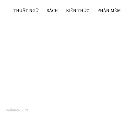
ổ
THUẬT NGỮ
SÁCH
KIẾN THỨC
PHẦN MỀM
ay
oanh
í
Freelance Suite