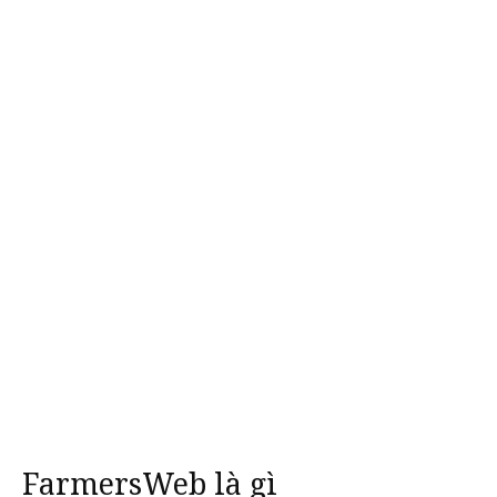
FarmersWeb là gì