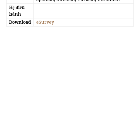
Hệ điều
hành
Download
eSurvey