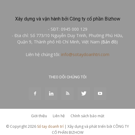
Xây dựng và vận hành bởi Công ty cổ phần Bizhow
- SĐT: 0945 000 129
- Địa chỉ: Số 773/10 Nguyễn Duy Trinh, Phường Phú Hữu,
Quận 9, Thành phố Hồ Chí Minh, Việt Nam (
Bản đồ
)
Liên hệ chúng tôi:
info@sotaydoanhtri.com
THEO DÕI CHÚNG TÔI
Giới thiệu
Liên hệ
Chính sách bảo mật
© Copyright 2026
Sổ tay doanh trí
| Xây dựng và phát triển bởi CÔNG TY
CỔ PHẦN BIZHOW