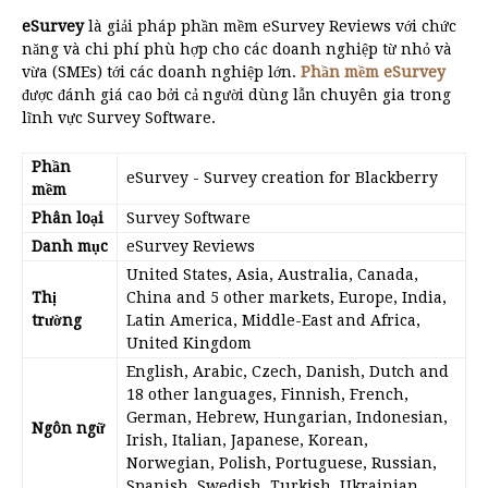
eSurvey
là giải pháp phần mềm eSurvey Reviews với chức
năng và chi phí phù hợp cho các doanh nghiệp từ nhỏ và
vừa (SMEs) tới các doanh nghiệp lớn.
Phần mềm eSurvey
được đánh giá cao bởi cả người dùng lẫn chuyên gia trong
lĩnh vực Survey Software.
Phần
eSurvey
- Survey creation for Blackberry
mềm
Phân loại
Survey Software
Danh mục
eSurvey Reviews
United States, Asia, Australia, Canada,
Thị
China and 5 other markets, Europe, India,
trường
Latin America, Middle-East and Africa,
United Kingdom
English, Arabic, Czech, Danish, Dutch and
18 other languages, Finnish, French,
German, Hebrew, Hungarian, Indonesian,
Ngôn ngữ
Irish, Italian, Japanese, Korean,
Norwegian, Polish, Portuguese, Russian,
Spanish, Swedish, Turkish, Ukrainian