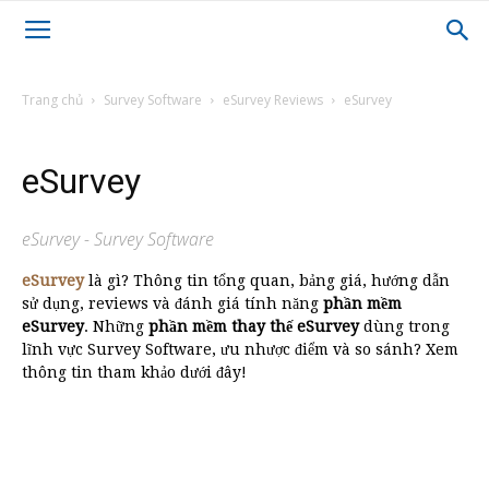
Trang chủ
Survey Software
eSurvey Reviews
eSurvey
eSurvey
eSurvey - Survey Software
eSurvey
là gì? Thông tin tổng quan, bảng giá, hướng dẫn
sử dụng, reviews và đánh giá tính năng
phần mềm
eSurvey
. Những
phần mềm thay thế eSurvey
dùng trong
lĩnh vực Survey Software, ưu nhược điểm và so sánh? Xem
thông tin tham khảo dưới đây!