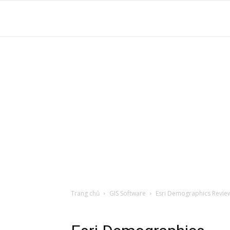
S
t
d
tr
Trang chủ
GIS Software
Esri Demographics Revie