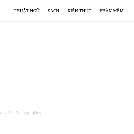
ổ
THUẬT NGỮ
SÁCH
KIẾN THỨC
PHẦN MỀM
ay
oanh
í
ws
Esri Demographics