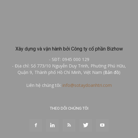
Xây dựng và vận hành bởi Công ty cổ phần Bizhow
- SĐT: 0945 000 129
- Địa chỉ: Số 773/10 Nguyễn Duy Trinh, Phường Phú Hữu,
Quận 9, Thành phố Hồ Chí Minh, Việt Nam (
Bản đồ
)
Liên hệ chúng tôi:
info@sotaydoanhtri.com
THEO DÕI CHÚNG TÔI