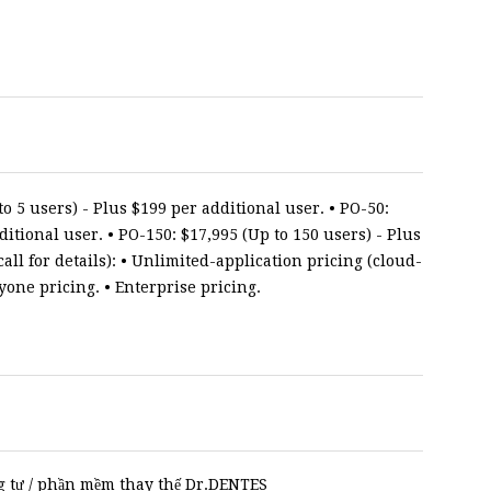
o 5 users) - Plus $199 per additional user. • PO-50:
ditional user. • PO-150: $17,995 (Up to 150 users) - Plus
ll for details): • Unlimited-application pricing (cloud-
yone pricing. • Enterprise pricing.
 tự / phần mềm thay thế Dr.DENTES