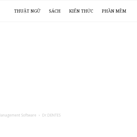
ổ
THUẬT NGỮ
SÁCH
KIẾN THỨC
PHẦN MỀM
ay
oanh
í
 Management Software
Dr.DENTES