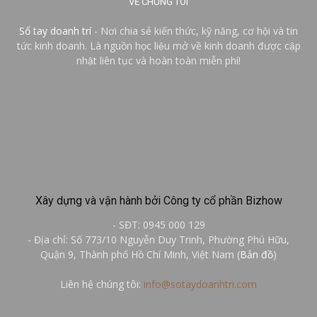
VỀ CHÚNG TÔI
Sổ tay doanh trí
- Nơi chia sẻ kiến thức, kỹ năng, cơ hội và tin
tức kinh doanh. Là nguồn học liệu mở về kinh doanh được cập
nhật liên tục và hoàn toàn miễn phí!
Xây dựng và vận hành bởi Công ty cổ phần Bizhow
- SĐT: 0945 000 129
- Địa chỉ: Số 773/10 Nguyễn Duy Trinh, Phường Phú Hữu,
Quận 9, Thành phố Hồ Chí Minh, Việt Nam (
Bản đồ
)
Liên hệ chúng tôi:
info@sotaydoanhtri.com