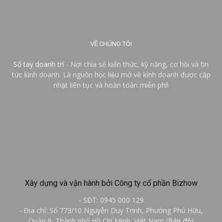
VỀ CHÚNG TÔI
Sổ tay doanh trí
- Nơi chia sẻ kiến thức, kỹ năng, cơ hội và tin
tức kinh doanh. Là nguồn học liệu mở về kinh doanh được cập
nhật liên tục và hoàn toàn miễn phí!
Xây dựng và vận hành bởi Công ty cổ phần Bizhow
- SĐT: 0945 000 129
- Địa chỉ: Số 773/10 Nguyễn Duy Trinh, Phường Phú Hữu,
Quận 9, Thành phố Hồ Chí Minh, Việt Nam (
Bản đồ
)