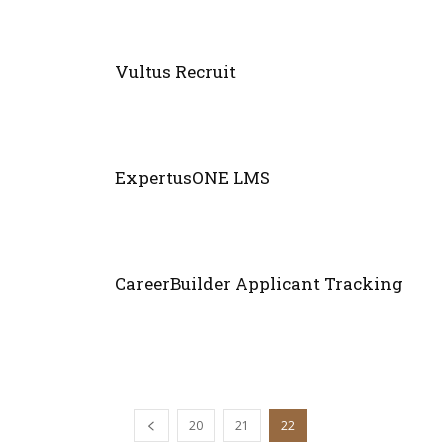
Vultus Recruit
ExpertusONE LMS
CareerBuilder Applicant Tracking
20
21
22