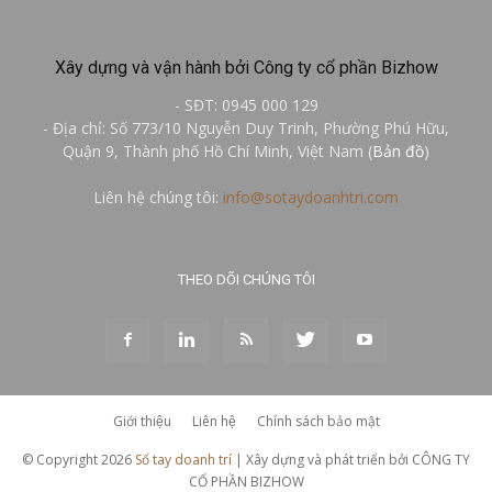
Xây dựng và vận hành bởi Công ty cổ phần Bizhow
- SĐT: 0945 000 129
- Địa chỉ: Số 773/10 Nguyễn Duy Trinh, Phường Phú Hữu,
Quận 9, Thành phố Hồ Chí Minh, Việt Nam (
Bản đồ
)
Liên hệ chúng tôi:
info@sotaydoanhtri.com
THEO DÕI CHÚNG TÔI
Giới thiệu
Liên hệ
Chính sách bảo mật
© Copyright 2026
Sổ tay doanh trí
| Xây dựng và phát triển bởi CÔNG TY
CỔ PHẦN BIZHOW