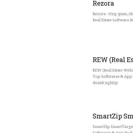
Rezora
Rezora - tổng quan, 
Real Estate Software R
REW (Real E
REW (Real Estate Webma
Top Softwares & App R
doanh nghiệp
SmartZip Sm
SmartZip SmartTargeti
Softwares & App Real 