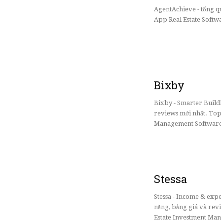
AgentAchieve - tổng 
App Real Estate Softw
Bixby
Bixby - Smarter Buildi
reviews mới nhất. Top
Management Software 
Stessa
Stessa - Income & expe
năng, bảng giá và rev
Estate Investment Man