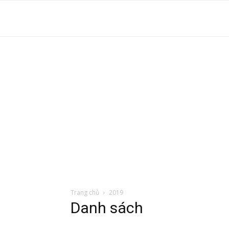
S
t
d
tr
Trang chủ
2019
Danh sách