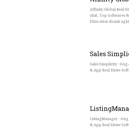
Affinity Global Real E
nhất. Top Softwares &
Phần mềm doanh nghi
Sales Simpli
Sales Simplicity - tổ
& App Real Estate Sof
ListingMana
ListingManager - tổn
& App Real Estate Sof