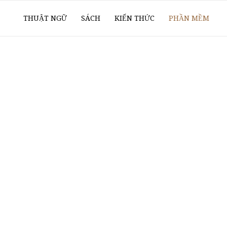
ổ
THUẬT NGỮ
SÁCH
KIẾN THỨC
PHẦN MỀM
ay
oanh
í