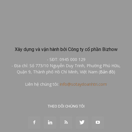
Xây dựng và vận hành bởi Công ty cổ phần Bizhow
- SĐT: 0945 000 129
- Địa chỉ: Số 773/10 Nguyễn Duy Trinh, Phường Phú Hữu,
Quận 9, Thành phố Hồ Chí Minh, Việt Nam (
Bản đồ
)
Liên hệ chúng tôi:
info@sotaydoanhtri.com
THEO DÕI CHÚNG TÔI