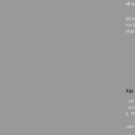
VỀ C
Sổ t
tức 
nhật
Xây 
- SĐ
- Đị
9, T
Liên