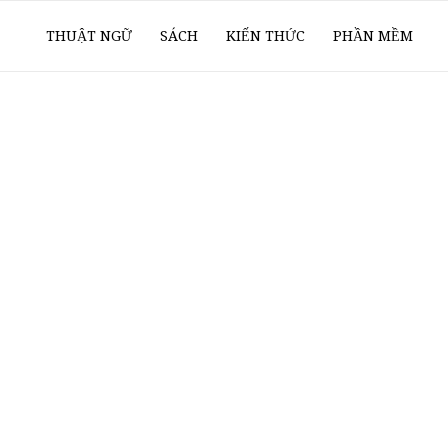
ổ
THUẬT NGỮ
SÁCH
KIẾN THỨC
PHẦN MỀM
ay
oanh
í