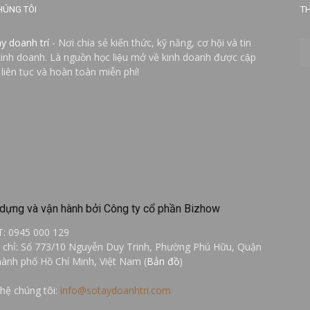
HÚNG TÔI
TH
ay doanh trí
- Nơi chia sẻ kiến thức, kỹ năng, cơ hội và tin
kinh doanh. Là nguồn học liệu mở về kinh doanh được cập
 liên tục và hoàn toàn miễn phí!
dựng và vận hành bởi Công ty cổ phần Bizhow
T: 0945 000 129
a chỉ: Số 773/10 Nguyễn Duy Trinh, Phường Phú Hữu, Quận
hành phố Hồ Chí Minh, Việt Nam (
Bản đồ
)
 hệ chúng tôi:
info@sotaydoanhtri.com