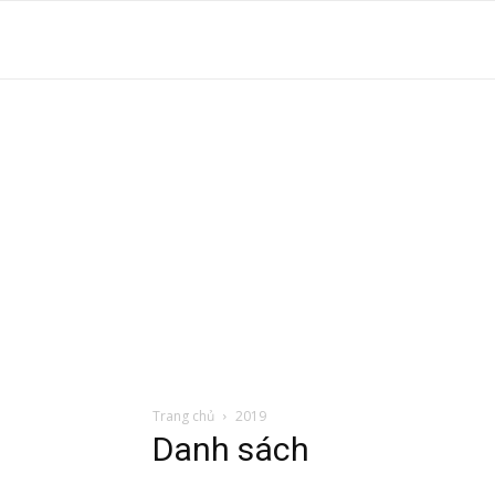
S
t
d
tr
Trang chủ
2019
Danh sách