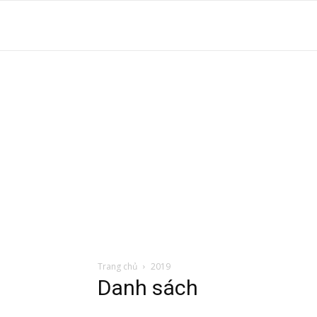
S
t
d
tr
Trang chủ
2019
Danh sách