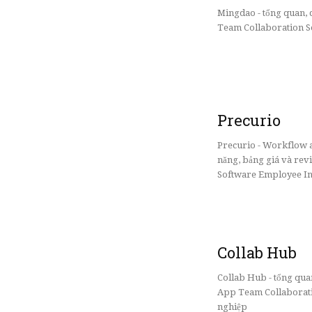
Mingdao - tổng quan,
Team Collaboration So
Precurio
Precurio - Workflow a
năng, bảng giá và re
Software Employee Int
Collab Hub
Collab Hub - tổng qu
App Team Collaborati
nghiệp