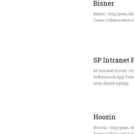
Bisner
Bisner - tổng quan, 
Team Collaboration So
SP Intranet 
SP Intranet Portal - t
Softwares & App Team
mềm doanh nghiệp
Hoozin
Hoozin - tổng quan, 
Team Collaboration So