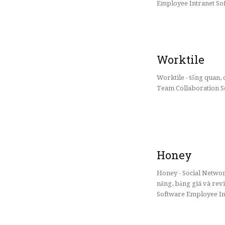
Employee Intranet Sof
Worktile
Worktile - tổng quan
Team Collaboration So
Honey
Honey - Social Networ
năng, bảng giá và re
Software Employee Int