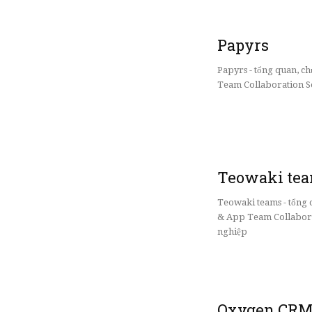
Papyrs
Papyrs - tổng quan, 
Team Collaboration So
Teowaki te
Teowaki teams - tổng
& App Team Collabora
nghiệp
Oxygen CR