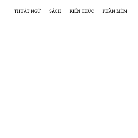
ổ
THUẬT NGỮ
SÁCH
KIẾN THỨC
PHẦN MỀM
ay
oanh
í