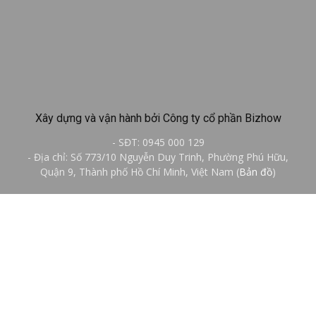
Xây dựng và vận hành bởi Công ty cổ phần Bizhow
- SĐT: 0945 000 129
- Địa chỉ: Số 773/10 Nguyễn Duy Trinh, Phường Phú Hữu,
Quận 9, Thành phố Hồ Chí Minh, Việt Nam (
Bản đồ
)
Liên hệ chúng tôi:
info@sotaydoanhtri.com
THEO DÕI CHÚNG TÔI