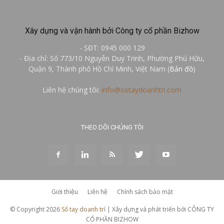
Xây dựng và vận hành bởi Công ty cổ phần Bizhow
- SĐT: 0945 000 129
- Địa chỉ: Số 773/10 Nguyễn Duy Trinh, Phường Phú Hữu,
Quận 9, Thành phố Hồ Chí Minh, Việt Nam (
Bản đồ
)
Liên hệ chúng tôi:
info@sotaydoanhtri.com
THEO DÕI CHÚNG TÔI
Giới thiệu
Liên hệ
Chính sách bảo mật
© Copyright 2026
Sổ tay doanh trí
| Xây dựng và phát triển bởi CÔNG TY
CỔ PHẦN BIZHOW