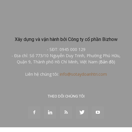
Xây dựng và vận hành bởi Công ty cổ phần Bizhow
- SĐT: 0945 000 129
- Địa chỉ: Số 773/10 Nguyễn Duy Trinh, Phường Phú Hữu,
Quận 9, Thành phố Hồ Chí Minh, Việt Nam (
Bản đồ
)
Liên hệ chúng tôi:
info@sotaydoanhtri.com
THEO DÕI CHÚNG TÔI